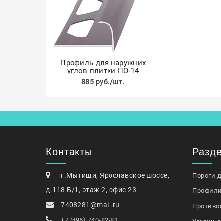
Профиль для наружних
углов плитки ПО-14
885 руб./шт.
Контакты
Разд
г.Мытищи, Ярославское шоссе,
Пороги 
д.118 Б/1, этаж 2, офис 23
Профили
7408281@mail.ru
Противо
+7 (495) 740-82-81