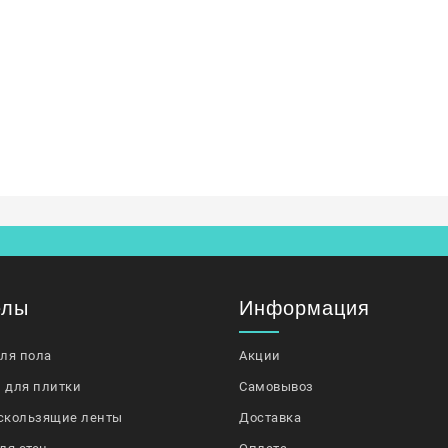
елы
Информация
для пола
Акции
 для плитки
Самовывоз
скользящие ленты
Доставка