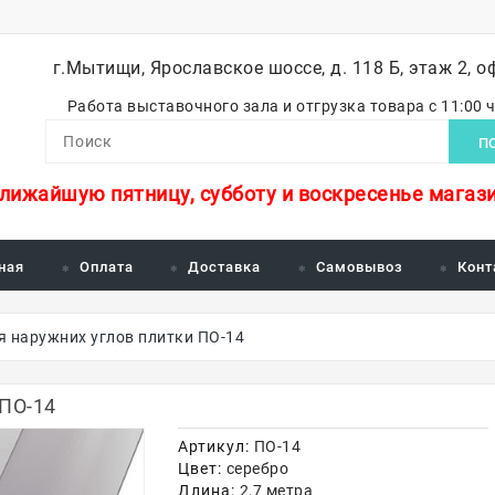
г.Мытищи, Ярославское шоссе, д. 118 Б, этаж 2, о
Работа выставочного зала и отгрузка товара с 11:00 
П
ближайшую пятницу, субботу и воскресенье магази
ная
Оплата
Доставка
Самовывоз
Конт
я наружних углов плитки ПО-14
 ПО-14
Артикул:
ПО-14
Цвет:
серебро
Длина:
2,7 метра