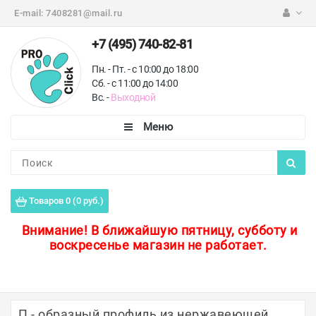
E-mail:
7408281@mail.ru
+7 (495) 740-82-81
Пн. - Пт. - с 10:00 до 18:00
Сб. - с 11:00 до 14:00
Вс. -
Выходной
Каталог
Пороги для пола
Товаров 0 (0 руб.)
Профили для плитки
Внимание!
В ближайшую пятницу, субботу и
воскресенье магазин не работает.
Защитные уголки
Противоскользящие ленты
Ковродержатели
П - образный профиль из нержавеющей