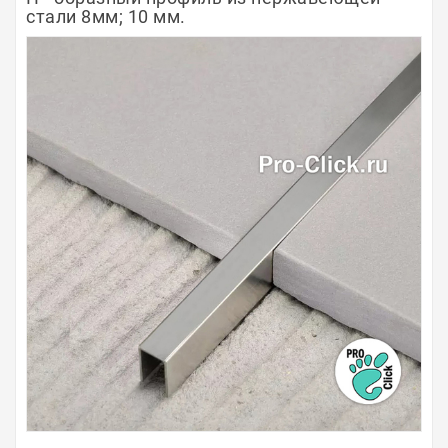
стали 8мм; 10 мм.
Полосы из металла
Плинтуса
Профили для стекла и SPC
Обводы для труб
Алюминиевые профили
Крепёж и крепления
Садовая мебель
Оплата
Доставка
Самовывоз
Контакты