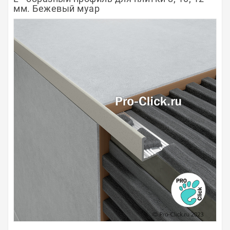
мм. Бежевый муар
Полосы из металла
Плинтуса
Профили для стекла и SPC
Обводы для труб
Алюминиевые профили
Крепёж и крепления
Садовая мебель
Оплата
Доставка
Самовывоз
Контакты