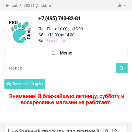
E-mail:
7408281@mail.ru
+7 (495) 740-82-81
Пн. - Пт. - с 10:00 до 18:00
Сб. - с 11:00 до 14:00
Вс. -
Выходной
Каталог
Пороги для пола
Товаров 0 (0 руб.)
Профили для плитки
Внимание!
В ближайшую пятницу, субботу и
воскресенье магазин не работает.
Защитные уголки
Противоскользящие ленты
Ковродержатели
L - образный профиль для плитки 8; 10; 12