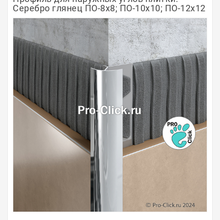
Серебро глянец ПО-8х8; ПО-10х10; ПО-12х12
Полосы из металла
Плинтуса
Профили для стекла и SPC
Обводы для труб
Алюминиевые профили
Крепёж и крепления
Садовая мебель
Оплата
Доставка
Самовывоз
Контакты