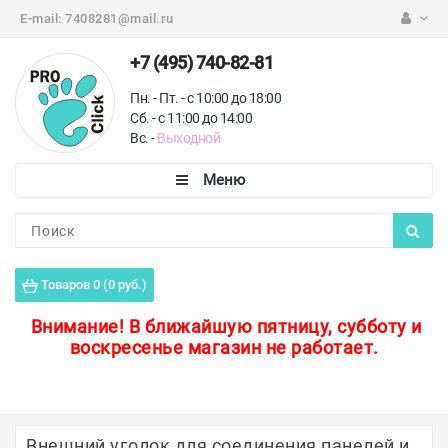
E-mail:
7408281@mail.ru
+7 (495) 740-82-81
Пн. - Пт. - с 10:00 до 18:00
Сб. - с 11:00 до 14:00
Вс. -
Выходной
Каталог
Пороги для пола
Товаров 0 (0 руб.)
Профили для плитки
Внимание!
В ближайшую пятницу, субботу и
воскресенье магазин не работает.
Защитные уголки
Противоскользящие ленты
Ковродержатели
Внешний уголок для соединения панелей и