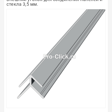
стекла 3,5 мм.
Полосы из металла
Плинтуса
Профили для стекла и SPC
Обводы для труб
Алюминиевые профили
Крепёж и крепления
Садовая мебель
Оплата
Доставка
Самовывоз
Контакты