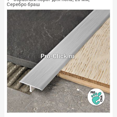
Серебро браш
Полосы из металла
Плинтуса
Профили для стекла и SPC
Обводы для труб
Алюминиевые профили
Крепёж и крепления
Садовая мебель
Оплата
Доставка
Самовывоз
Контакты