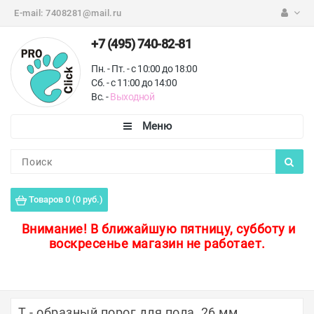
E-mail:
7408281@mail.ru
+7 (495) 740-82-81
Пн. - Пт. - с 10:00 до 18:00
Сб. - с 11:00 до 14:00
Вс. -
Выходной
Каталог
Пороги для пола
Товаров 0 (0 руб.)
Профили для плитки
Внимание!
В ближайшую пятницу, субботу и
воскресенье магазин не работает.
Защитные уголки
Противоскользящие ленты
Ковродержатели
Т - образный порог для пола, 26 мм,