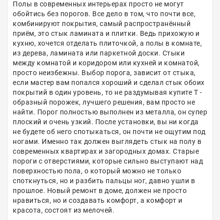
Полы в современных интерьерах просто не могут
обойтись без порогов. Все дело в том, что почти все,
комбинируют покрытия, самый распространённый
приём, это стык ламината и плитки. Ведь прихожую и
кухню, хочется отделать плиточкой, а полы в комнате,
из дерева, ламината или паркетной доски. Стыки
между комнатой и коридором или кухней и комнатой,
просто неизбежны. Выбор порога, зависит от стыка,
если мастер вам попался хороший и сделал стык обоих
покрытий в один уровень, то не раздумывая купите Т -
образный порожек, лучшего решения, вам просто не
найти. Порог полностью выполнен из металла, он супер
плоский и очень узкий. После установки, вы ни когда
не будете об него спотыкаться, он почти не ощутим под
ногами. Именно так должен выглядеть стык на полу в
современных квартирах и загородных домах. Старые
пороги с отверстиями, которые сильно выступают над
поверхностью пола, о который можно не только
споткнуться, но и разбить пальцы ног, давно ушли в
прошлое. Новый ремонт в доме, должен не просто
нравиться, но и создавать комфорт, а комфорт и
красота, состоят из мелочей.