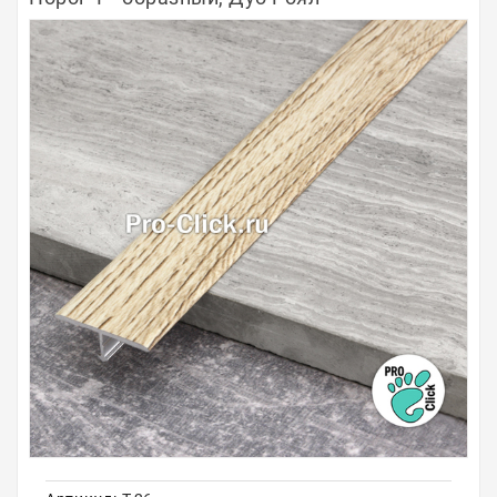
Полосы из металла
Плинтуса
Профили для стекла и SPC
Обводы для труб
Алюминиевые профили
Крепёж и крепления
Садовая мебель
Оплата
Доставка
Самовывоз
Контакты