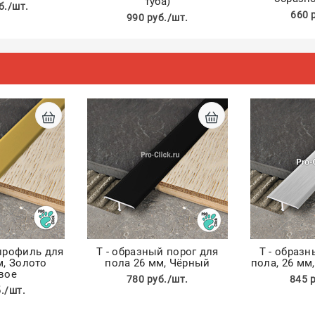
туба)
б./шт.
660 
990 руб./шт.
 профиль для
Т - образный порог для
Т - образн
м, Золото
пола 26 мм, Чёрный
пола, 26 мм
вое
780 руб./шт.
845 
./шт.