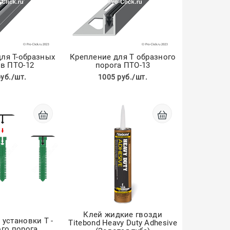
ля Т-образных
Крепление для Т образного
в ПТО-12
порога ПТО-13
руб./шт.
1005 руб./шт.
Клей жидкие гвозди
установки Т -
Titebond Heavy Duty Adhesive
го порога