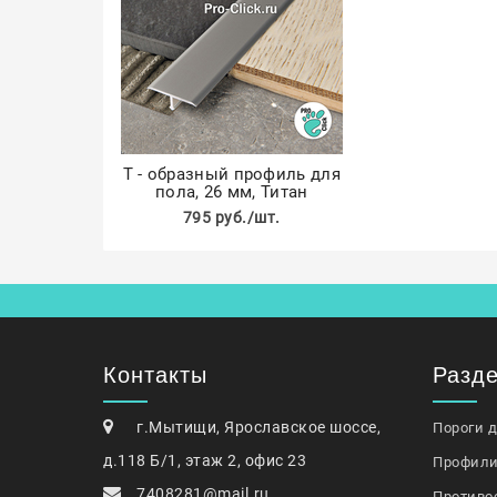
Т - образный профиль для
пола, 26 мм, Титан
795 руб./шт.
Контакты
Разд
г.Мытищи, Ярославское шоссе,
Пороги 
д.118 Б/1, этаж 2, офис 23
Профили
7408281@mail.ru
Противо