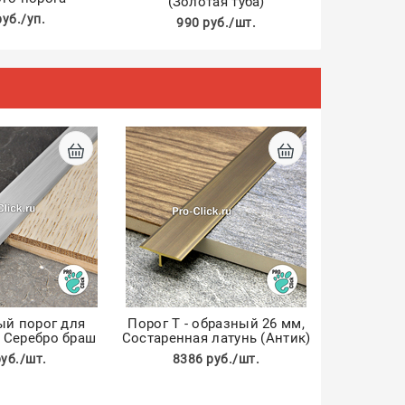
(Золотая туба)
руб./уп.
990 руб./шт.
ый порог для
Порог Т - образный 26 мм,
, Серебро браш
Состаренная латунь (Антик)
руб./шт.
8386 руб./шт.