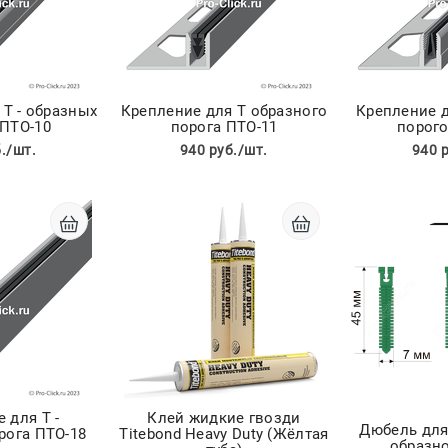
 Т - образных
Крепление для Т образного
Крепление д
 ПТО-10
порога ПТО-11
порого
./шт.
940 руб./шт.
940 
 для Т -
Клей жидкие гвозди
Дюбель для 
рога ПТО-18
Titebond Heavy Duty (Жёлтая
образно