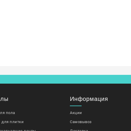
елы
Информация
для пола
Акции
 для плитки
Самовывоз
скользящие ленты
Доставка