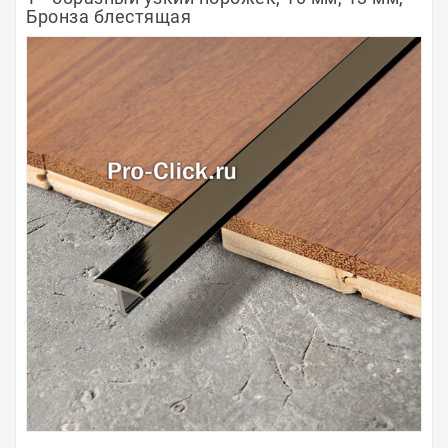
Бронза блестящая
Полосы из металла
Плинтуса
Профили для стекла и SPC
Обводы для труб
Алюминиевые профили
Крепёж и крепления
Садовая мебель
Оплата
Доставка
Самовывоз
Контакты