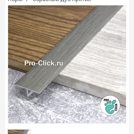
Полосы из металла
Плинтуса
Профили для стекла и SPC
Обводы для труб
Алюминиевые профили
Крепёж и крепления
Садовая мебель
Оплата
Доставка
Самовывоз
Контакты