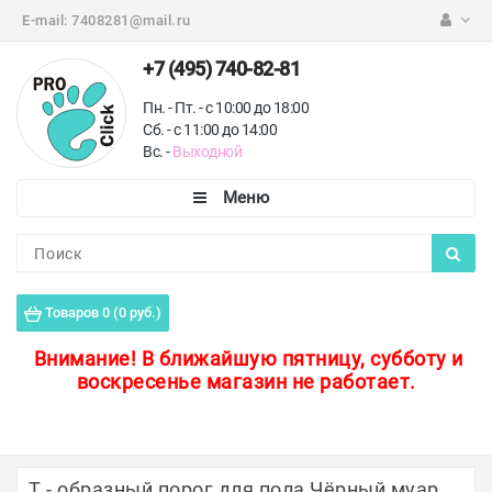
E-mail:
7408281@mail.ru
+7 (495) 740-82-81
Пн. - Пт. - с 10:00 до 18:00
Сб. - с 11:00 до 14:00
Вс. -
Выходной
Каталог
Пороги для пола
Товаров 0 (0 руб.)
Профили для плитки
Внимание!
В ближайшую пятницу, субботу и
воскресенье магазин не работает.
Защитные уголки
Противоскользящие ленты
Ковродержатели
Т - образный порог для пола Чёрный муар