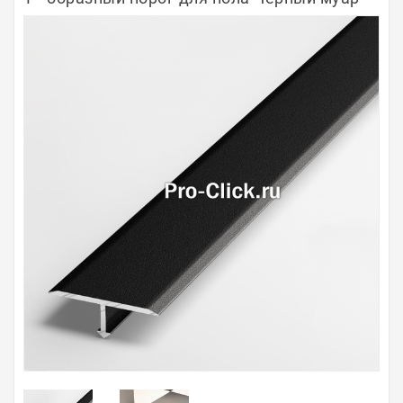
Полосы из металла
Плинтуса
Профили для стекла и SPC
Обводы для труб
Алюминиевые профили
Крепёж и крепления
Садовая мебель
Оплата
Доставка
Самовывоз
Контакты