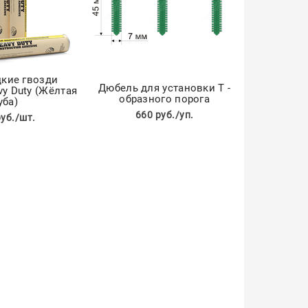
кие гвозди
Дюбель для установки Т -
vy Duty (Жёлтая
образного порога
уба)
660 руб./уп.
руб./шт.