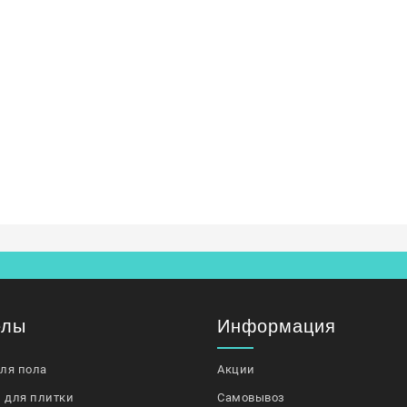
елы
Информация
для пола
Акции
 для плитки
Самовывоз