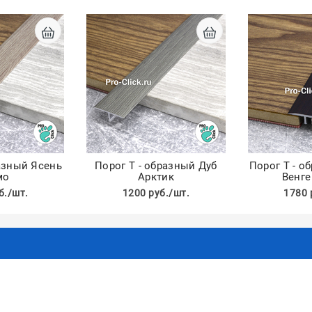
разный Ясень
Порог Т - образный Дуб
Порог Т - о
мо
Арктик
Венге
б./шт.
1200 руб./шт.
1780 