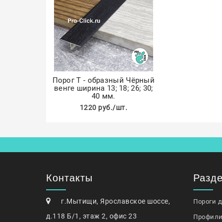
Порог Т - образный Чёрный
венге ширина 13; 18; 26; 30;
40 мм.
1220 руб./шт.
Контакты
Разд
г.Мытищи, Ярославское шоссе,
Пороги 
д.118 Б/1, этаж 2, офис 23
Профили