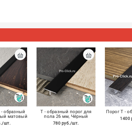
 - образный
Т - образный порог для
Порог Т - о
ный матовый
пола 26 мм, Чёрный
1400 
./шт.
780 руб./шт.