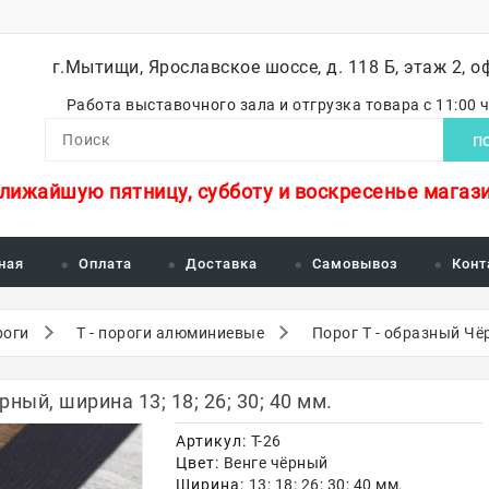
г.Мытищи, Ярославское шоссе, д. 118 Б, этаж 2, о
Работа выставочного зала и отгрузка товара с 11:00 
П
ближайшую пятницу, субботу и воскресенье магази
ная
Оплата
Доставка
Самовывоз
Конт
роги
Т - пороги алюминиевые
Порог Т - образный Чёр
ный, ширина 13; 18; 26; 30; 40 мм.
Артикул:
Т-26
Цвет:
Венге чёрный
Ширина:
13; 18; 26; 30; 40 мм.