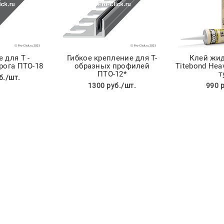
 для Т -
Гибкое крепление для Т-
Клей жид
рога ПТО-18
образных профилей
Titebond Hea
ПТО-12*
т
б./шт.
1300 руб./шт.
990 