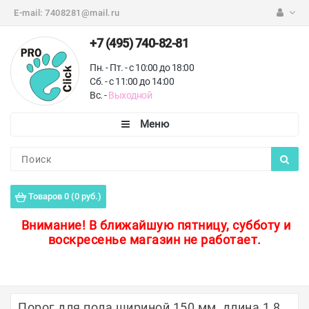
E-mail:
7408281@mail.ru
+7 (495) 740-82-81
Пн. - Пт. - с 10:00 до 18:00
Сб. - с 11:00 до 14:00
Вс. -
Выходной
Каталог
Пороги для пола
Товаров 0 (0 руб.)
Профили для плитки
Внимание!
В ближайшую пятницу, субботу и
воскресенье магазин не работает.
Защитные уголки
Противоскользящие ленты
Ковродержатели
Порог для пола шириной 150 мм, длина 1,8