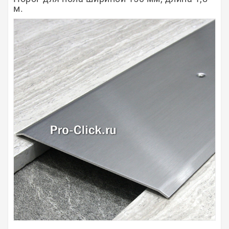
м.
Полосы из металла
Плинтуса
Профили для стекла и SPC
Обводы для труб
Алюминиевые профили
Крепёж и крепления
Садовая мебель
Оплата
Доставка
Самовывоз
Контакты