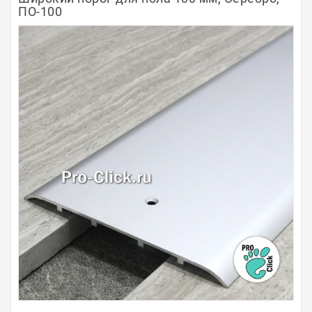
ПО-100
Полосы из металла
Плинтуса
Профили для стекла и SPC
Обводы для труб
Алюминиевые профили
Крепёж и крепления
Садовая мебель
Оплата
Доставка
Самовывоз
Контакты