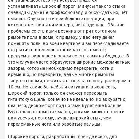
ситуация, деваться тут некуда, придётся
устанавливать широкий порог. Минусы такого стыка
очевидны даже не профессионалу, и обсуждать их, нет
смысла. Случаются и неизбежные ситуации, при
которых нет вины ни мастера, не владельца. Обычно
проблемы со стыками возникают при поэтапном
ремонте пола в доме, к примеру, у вас нету денег
поменять полы во всей квартире и вы перекладываете
покрытия постепенно от комнаты к комнате,
предусматривая все нюансы со стыками на будущее. В
этом случаи часто образуются широкие межкомнатные
зазоры, которые необходимо перекрыть, хоть и
временно, но перекрыть, ведь у многих ремонты
тянутся годами, не жить же с щелью в полу, размером в
10 см. Но какие бы небыли ситуации, выход есть,
широкий порог, только он сможет перекрыть
гигантскую щель, конечно не идеально, но аккуратно,
без него, дискомфорт под ногами будет еще больше.
Буквально огромная яма под ногами, может нанести
вам увечья, поэтому, лучше широкий стык, чем
переломанные ноги или разбитые пальцы.
Широкие пороги, разработаны, прежде всего, для