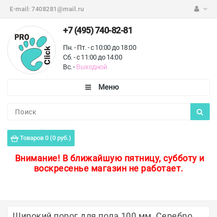
E-mail:
7408281@mail.ru
+7 (495) 740-82-81
Пн. - Пт. - с 10:00 до 18:00
Сб. - с 11:00 до 14:00
Вс. -
Выходной
Каталог
Пороги для пола
Товаров 0 (0 руб.)
Профили для плитки
Внимание!
В ближайшую пятницу, субботу и
воскресенье магазин не работает.
Защитные уголки
Противоскользящие ленты
Ковродержатели
Широкий порог для пола 100 мм, Серебро,