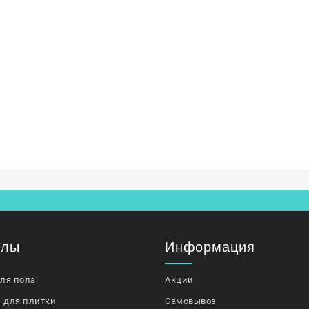
елы
Информация
для пола
Акции
 для плитки
Самовывоз