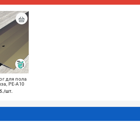
ог для пола
нза, РЕ-А10
б./шт.