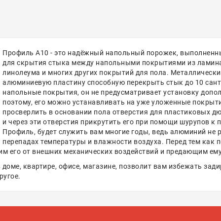
Профиль А10 - это надёжный напольный порожек, выполненн
для скрытия стыка между напольными покрытиями из ламинат
линолеума и многих других покрытий для пола. Металлическ
алюминиевую пластину способную перекрыть стык до 10 сан
напольные покрытия, он не предусматривает установку допо
поэтому, его можно устанавливать на уже уложенные покрыт
просверлить в основании пола отверстия для пластиковых дюб
и через эти отверстия прикрутить его при помощи шурупов к п
Профиль, будет служить вам многие годы, ведь алюминий не р
перепадах температуры и влажности воздуха. Перед тем как 
его от внешних механических воздействий и предающим ему 
оме, квартире, офисе, магазине, позволит вам избежать зад
ругое.