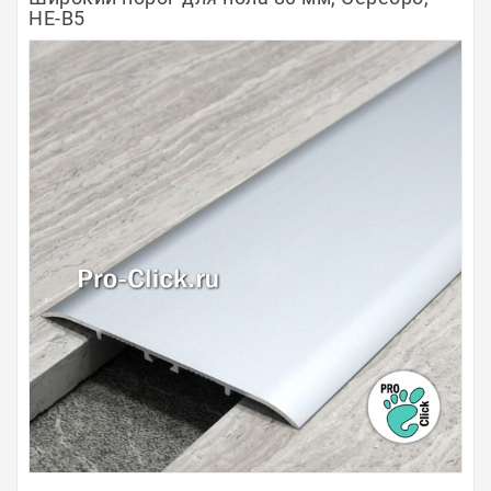
НЕ-В5
Полосы из металла
Плинтуса
Профили для стекла и SPC
Обводы для труб
Алюминиевые профили
Крепёж и крепления
Садовая мебель
Оплата
Доставка
Самовывоз
Контакты