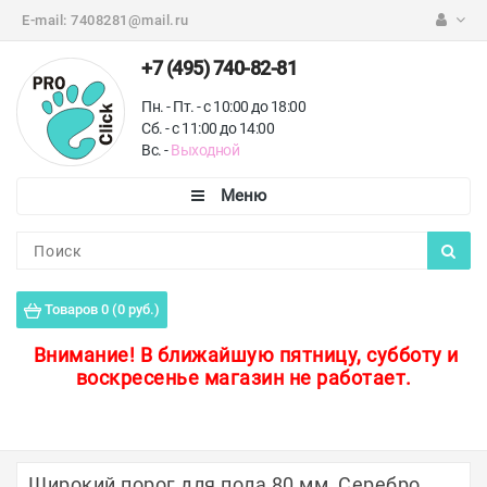
E-mail:
7408281@mail.ru
+7 (495) 740-82-81
Пн. - Пт. - с 10:00 до 18:00
Сб. - с 11:00 до 14:00
Вс. -
Выходной
Каталог
Пороги для пола
Товаров 0 (0 руб.)
Профили для плитки
Внимание!
В ближайшую пятницу, субботу и
воскресенье магазин не работает.
Защитные уголки
Противоскользящие ленты
Ковродержатели
Широкий порог для пола 80 мм, Серебро,