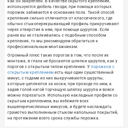
как он закреплён. В качестве скрытого крепления,
используются дюбель гвозди, при помощи которых
порожек забивается в основание пола. Такой способ
крепления сильно отличается от классического, где
обычно стыкоперекрывающий профиль прикручивают
через отверстия в нем, при помощи шурупов. Если
ранее вы не сталкивались с подобным способом
крепления, то мы рекомендуем обратиться к
профессиональным монтажникам.
Огромный плюс таких порогов в том, что после их
монтажа, в глаза не бросаются шляпки шурупов, как у
порогов с открытым типом крепления. У
порожков с
открытым креплением
есть еще один существенный
минус, с годами из них выкручиваются шурупы,
которые цепляются за носки, при проходе по ним, а
задев голой нагой торчащую шляпку шурупа и вовсе
можно порезаться. Использую накладные профили со
скрытым креплением, вы избежите всех
вышеперечисленных минусов, и будете наслаждать
грамотно выполненным стыком напольных покрытий,
на протяжении всего срока службы порожка.