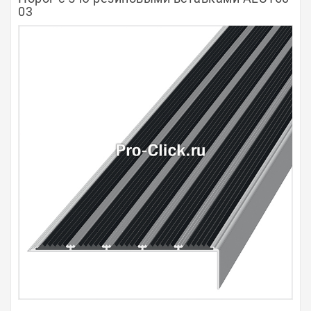
03
Полосы из металла
Плинтуса
Профили для стекла и SPC
Обводы для труб
Алюминиевые профили
Крепёж и крепления
Садовая мебель
Оплата
Доставка
Самовывоз
Контакты