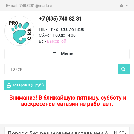
E-mail:
7408281@mail.ru
+7 (495) 740-82-81
Пн. - Пт. - с 10:00 до 18:00
Сб. - с 11:00 до 14:00
Вс. -
Выходной
Каталог
Пороги для пола
Товаров 0 (0 руб.)
Профили для плитки
Внимание!
В ближайшую пятницу, субботу и
воскресенье магазин не работает.
Защитные уголки
Противоскользящие ленты
Ковродержатели
Порог с 5-ю резиновыми вставками ALU160-