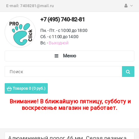
E-mail:
7408281@mail.ru
+7 (495) 740-82-81
Пн. - Пт. - с 10:00 до 18:00
Сб. - с 11:00 до 14:00
Вс. -
Выходной
Каталог
Пороги для пола
Товаров 0 (0 руб.)
Профили для плитки
Внимание!
В ближайшую пятницу, субботу и
воскресенье магазин не работает.
Защитные уголки
Противоскользящие ленты
Ковродержатели
Алюминиевый порог 46 мм, Серая резинка