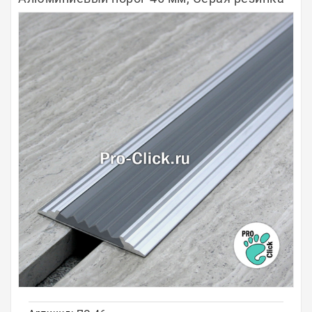
Полосы из металла
Плинтуса
Профили для стекла и SPC
Обводы для труб
Алюминиевые профили
Крепёж и крепления
Садовая мебель
Оплата
Доставка
Самовывоз
Контакты