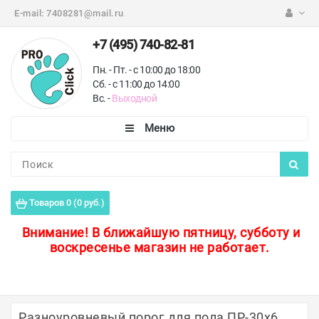
E-mail:
7408281@mail.ru
+7 (495) 740-82-81
Пн. - Пт. - с 10:00 до 18:00
Сб. - с 11:00 до 14:00
Вс. -
Выходной
Каталог
Пороги для пола
Товаров 0 (0 руб.)
Профили для плитки
Внимание!
В ближайшую пятницу, субботу и
воскресенье магазин не работает.
Защитные уголки
Противоскользящие ленты
Ковродержатели
Разноуровневый порог для пола ПР-30х6