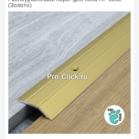
(Золото)
Полосы из металла
Плинтуса
Профили для стекла и SPC
Обводы для труб
Алюминиевые профили
Крепёж и крепления
Садовая мебель
Оплата
Доставка
Самовывоз
Контакты