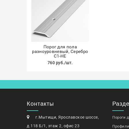
Порог для пола
разноуровневый, Серебро
С1-НЕ
760 руб./шт.
Контакты
Разд
г.Мытищи, Ярославское шоссе,
Пороги 
д.118 Б/1, этаж 2, офис 23
Профили