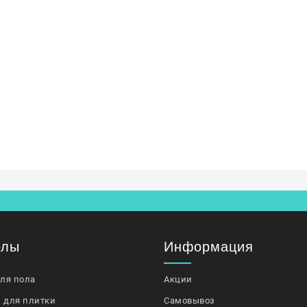
елы
Информация
для пола
Акции
 для плитки
Самовывоз