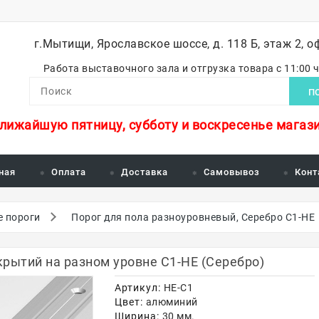
г.Мытищи, Ярославское шоссе, д. 118 Б, этаж 2, о
Работа выставочного зала и отгрузка товара с 11:00 
П
ближайшую пятницу, субботу и воскресенье магази
ная
Оплата
Доставка
Самовывоз
Конт
 пороги
Порог для пола разноуровневый, Серебро С1-НЕ
рытий на разном уровне С1-НЕ (Серебро)
Артикул:
НЕ-С1
Цвет:
алюминий
Ширина:
30 мм.