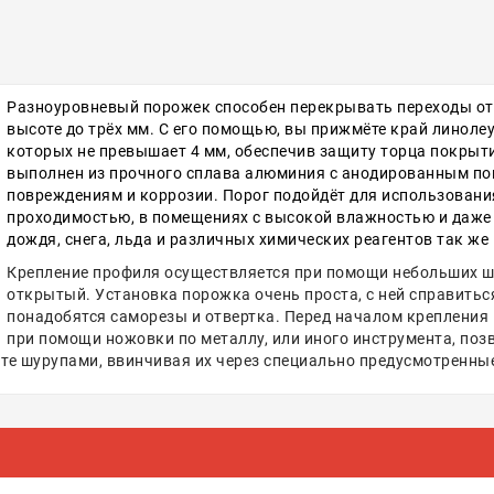
Разноуровневый порожек способен перекрывать переходы от о
высоте до трёх мм. С его помощью, вы прижмёте край линоле
которых не превышает 4 мм, обеспечив защиту торца покрыт
выполнен из прочного сплава алюминия с анодированным п
повреждениям и коррозии. Порог подойдёт для использовани
проходимостью, в помещениях с высокой влажностью и даже н
дождя, снега, льда и различных химических реагентов так же 
Крепление профиля осуществляется при помощи небольших шу
открытый. Установка порожка очень проста, с ней справитьс
понадобятся саморезы и отвертка. Перед началом крепления 
при помощи ножовки по металлу, или иного инструмента, по
те шурупами, ввинчивая их через специально предусмотренные