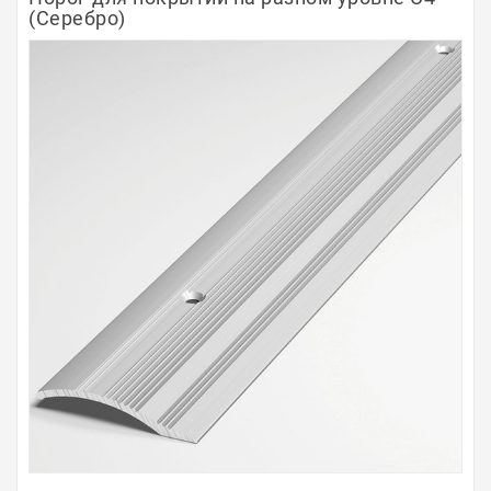
(Серебро)
Полосы из металла
Плинтуса
Профили для стекла и SPC
Обводы для труб
Алюминиевые профили
Крепёж и крепления
Садовая мебель
Оплата
Доставка
Самовывоз
Контакты