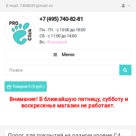
E-mail:
7408281@mail.ru
+7 (495) 740-82-81
Пн. - Пт. - с 10:00 до 18:00
Сб. - с 11:00 до 14:00
Вс. -
Выходной
Каталог
Пороги для пола
Товаров 0 (0 руб.)
Профили для плитки
Внимание!
В ближайшую пятницу, субботу и
воскресенье магазин не работает.
Защитные уголки
Противоскользящие ленты
Ковродержатели
Порог для покрытий на разном уровне С4