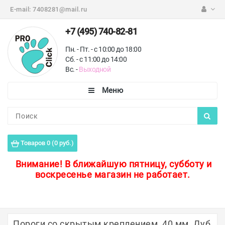
E-mail:
7408281@mail.ru
+7 (495) 740-82-81
Пн. - Пт. - с 10:00 до 18:00
Сб. - с 11:00 до 14:00
Вс. -
Выходной
Каталог
Пороги для пола
Товаров 0 (0 руб.)
Профили для плитки
Внимание!
В ближайшую пятницу, субботу и
воскресенье магазин не работает.
Защитные уголки
Противоскользящие ленты
Ковродержатели
Пороги со скрытым креплением, 40 мм, Дуб