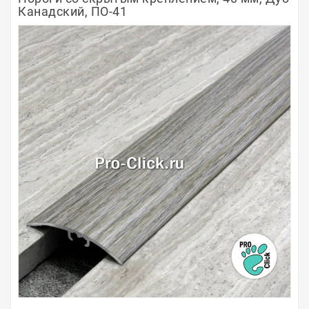
Канадский, ПО-41
Полосы из металла
Плинтуса
Профили для стекла и SPC
Обводы для труб
Алюминиевые профили
Крепёж и крепления
Садовая мебель
Оплата
Доставка
Самовывоз
Контакты