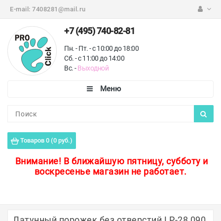
E-mail:
7408281@mail.ru
+7 (495) 740-82-81
Пн. - Пт. - с 10:00 до 18:00
Сб. - с 11:00 до 14:00
Вс. -
Выходной
Каталог
Пороги для пола
Товаров 0 (0 руб.)
Профили для плитки
Внимание!
В ближайшую пятницу, субботу и
воскресенье магазин не работает.
Защитные уголки
Противоскользящие ленты
Ковродержатели
Латунный порожек без отверстий LP-28 090