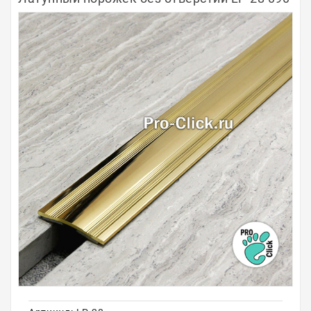
Полосы из металла
Плинтуса
Профили для стекла и SPC
Обводы для труб
Алюминиевые профили
Крепёж и крепления
Садовая мебель
Оплата
Доставка
Самовывоз
Контакты