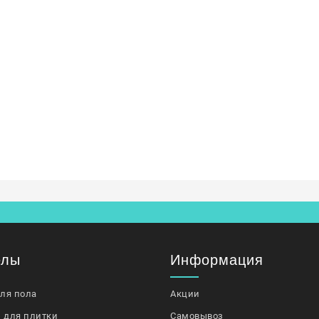
елы
Информация
для пола
Акции
 для плитки
Самовывоз