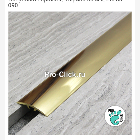
090
Полосы из металла
Плинтуса
Профили для стекла и SPC
Обводы для труб
Алюминиевые профили
Крепёж и крепления
Садовая мебель
Оплата
Доставка
Самовывоз
Контакты