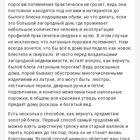
порогам потемнение практически не грозит, ведь они
постоянно находятся под ногами и натираются до
былого блеска подошвами обуви, но что делать, если
это большой загородный дом, где проживает
небольшое количество человек и эксплуатация
профилей практически сведена к нулю. В этом случаи
не исключено, что латунные порожки потемнеют. Нам
всегда хочется, что бы всё в доме выглядело как новое,
блестело и сверкало. И часто перед владельцами
загородной недвижимости, встаёт вопрос, как вернуть
былой блеск латунным порогам? Ведь роскошные
дома, порой бывают обустроены многочисленными
изделиями из латуни, это могут быть: люстры,
лестничные перила, дверные ручки и петли,
подсвечники, и конечно межкомнатные напольные
порожки, в общем, вся красивая утварь которая
придаёт дому роскошь и богатый вид.
Есть несколько способов, как вернуть предметам
золотой блеск. Первый способ самый трудоёмкий,
можно взять шерстяную тряпку или старый валенок и
тереть порожек до тех пор, пока он не станет вновь
блестящим. Второй способ намного облегчит ваш труд,