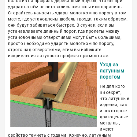
положив на профиль деревянный брусок, что бы при
ударах на нём не оставались вмятины или царапины.
Старайтесь наносить удары молотком по порогу в том
месте, где установлены дюбель гвозди, таким образом,
они будут забиваться быстрее. В случаи, если вы
устанавливаете длинный порог, где пролёты между
установочными отверстиями могут быть большими,
просто необходимо ударять молотком по порогу,
строго над отверстиями, этим вы избежите
искривления латунного профиля при монтаже.
Уход за
латунным
порогом
Не для кого
ни секрет,
что латунные
изделия, как
и некоторые
драгоценные
металлы,
имеют
свойство темнеть с годами. Конечно, латунным