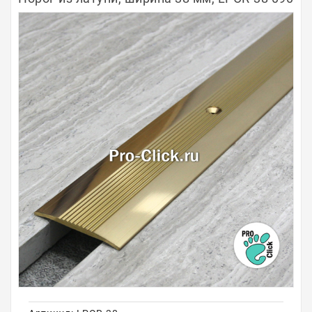
Полосы из металла
Плинтуса
Профили для стекла и SPC
Обводы для труб
Алюминиевые профили
Крепёж и крепления
Садовая мебель
Оплата
Доставка
Самовывоз
Контакты