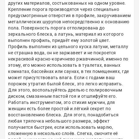
других материалов, состыкованных на одном уровне.
Крепление порога производятся через специально
предусмотренные отверстия в профиле, закручиванием
металлических шурупов непосредственно к основанию
пола. Поверхность порога отполирована до
зеркального блеска, а латунь, материал из которого
выполнен профиль, придаёт ему золотой цвет.
Профиль выполнен из цельного куска латуни, металлу
не страшна вода, он не заржавеет и не покроется
некрасивой красно-коричнево ржавчинной, именно по
этому, его можно использовать в туалетах, ванных
комнатах, бассейнах или саунах, в тех помещениях, где
может присутствовать влага. Если с годами ваш
порожек утратил былой блеск, это легко исправить.
Для этого, воспользуйтесь дрелью с полировочным
диском, смазанным пастой гоя и отшлифуйте его.
Работать инструментом, это стихия мужчин, для
женщин есть более простой и лёгкий секрет по
восстановлению блеска. Для этого, понадобиться
любая тряпочка небольшого размера, эффект
получается быстрее, если использовать марлю,
сложенную в несколько слоёв. Слегка, смочите её