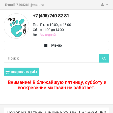
E-mail:
7408281@mail.ru
+7 (495) 740-82-81
Пн. - Пт. - с 10:00 до 18:00
Сб. - с 11:00 до 14:00
Вс. -
Выходной
Каталог
Пороги для пола
Товаров 0 (0 руб.)
Профили для плитки
Внимание!
В ближайшую пятницу, субботу и
воскресенье магазин не работает.
Защитные уголки
Противоскользящие ленты
Ковродержатели
Порог из латуни, ширина 38 мм, LPOR-38 090