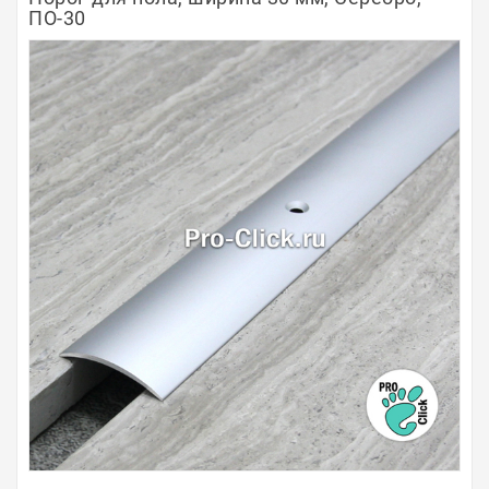
ПО-30
Полосы из металла
Плинтуса
Профили для стекла и SPC
Обводы для труб
Алюминиевые профили
Крепёж и крепления
Садовая мебель
Оплата
Доставка
Самовывоз
Контакты