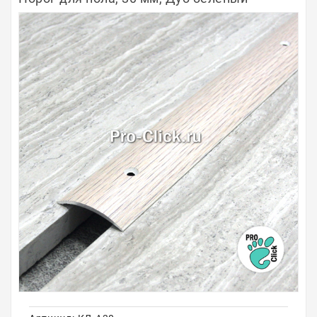
Полосы из металла
Плинтуса
Профили для стекла и SPC
Обводы для труб
Алюминиевые профили
Крепёж и крепления
Садовая мебель
Оплата
Доставка
Самовывоз
Контакты