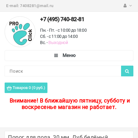
E-mail:
7408281@mail.ru
+7 (495) 740-82-81
Пн. - Пт. - с 10:00 до 18:00
Сб. - с 11:00 до 14:00
Вс. -
Выходной
Каталог
Пороги для пола
Товаров 0 (0 руб.)
Профили для плитки
Внимание!
В ближайшую пятницу, субботу и
воскресенье магазин не работает.
Защитные уголки
Противоскользящие ленты
Ковродержатели
Порог для пола, 30 мм, Дуб белёный