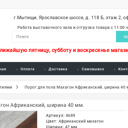
г.Мытищи, Ярославское шоссе, д. 118 Б, этаж 2, о
Работа выставочного зала и отгрузка товара с 11:00 
П
ближайшую пятницу, субботу и воскресенье магази
ная
Оплата
Доставка
Самовывоз
Конт
стиями
Порог для пола Махагон Африканский, ширина 40 
гон Африканский, ширина 40 мм.
Артикул:
4689
Цвет:
Африканский махагон
Ширина:
42 мм.