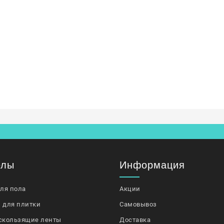
елы
Информация
для пола
Акции
 для плитки
Самовывоз
скользящие ленты
Доставка