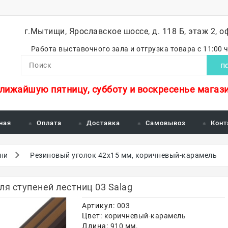
г.Мытищи, Ярославское шоссе, д. 118 Б, этаж 2, о
Работа выставочного зала и отгрузка товара с 11:00 
П
ближайшую пятницу, субботу и воскресенье магази
ная
Оплата
Доставка
Самовывоз
Конт
ени
Резиновый уголок 42х15 мм, коричневый-карамель
я ступеней лестниц 03 Salag
Артикул:
003
Цвет:
коричневый-карамель
Длина:
910 мм.