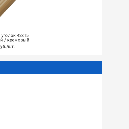
уголок 42х15
й / кремовый
руб./шт.