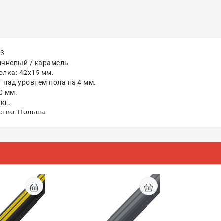
03
ичневый / карамель
олка: 42х15 мм.
 над уровнем пола на 4 мм.
0 мм.
 кг.
ство: Польша