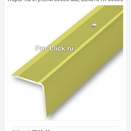
Полосы из металла
Плинтуса
Профили для стекла и SPC
Обводы для труб
Алюминиевые профили
Крепёж и крепления
Садовая мебель
Оплата
Доставка
Самовывоз
Контакты