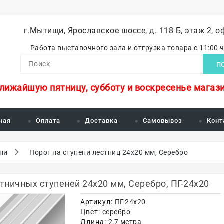
г.Мытищи, Ярославское шоссе, д. 118 Б, этаж 2, о
Работа выставочного зала и отгрузка товара с 11:00 
П
ближайшую пятницу, субботу и воскресенье магази
ная
Оплата
Доставка
Самовывоз
Конт
ени
Порог на ступени лестниц 24х20 мм, Серебро
ничных ступеней 24х20 мм, Серебро, ПГ-24х20
Артикул:
ПГ-24х20
Цвет:
серебро
Длина:
2,7 метра