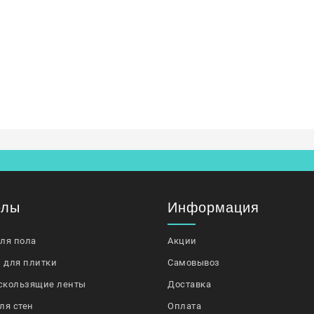
елы
Информация
для пола
Акции
 для плитки
Самовывоз
скользящие ленты
Доставка
ля стен
Оплата