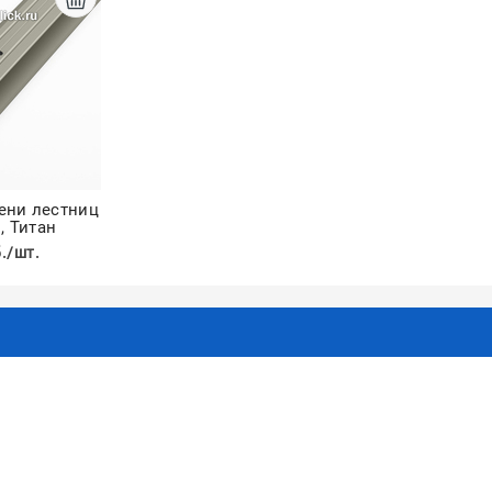
пени лестниц
, Титан
./шт.