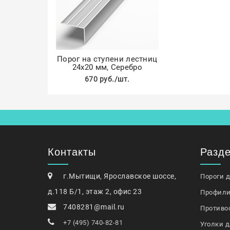
Порог на ступени лестниц
24х20 мм, Серебро
670 руб./шт.
Контакты
Разд
г.Мытищи, Ярославское шоссе,
Пороги 
д.118 Б/1, этаж 2, офис 23
Профили
7408281@mail.ru
Противо
+7 (495) 740-82-81
Уголки д