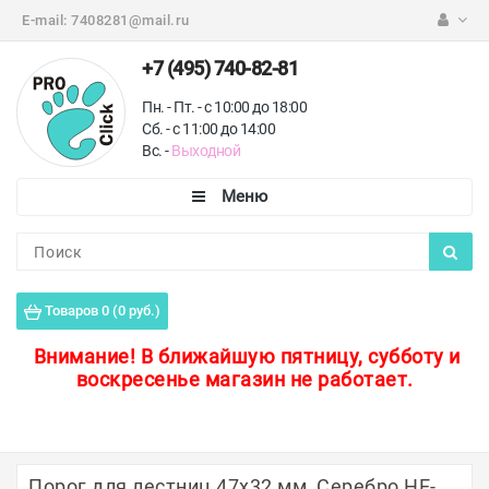
E-mail:
7408281@mail.ru
+7 (495) 740-82-81
Пн. - Пт. - с 10:00 до 18:00
Сб. - с 11:00 до 14:00
Вс. -
Выходной
Каталог
Пороги для пола
Товаров 0 (0 руб.)
Профили для плитки
Внимание!
В ближайшую пятницу, субботу и
воскресенье магазин не работает.
Защитные уголки
Противоскользящие ленты
Ковродержатели
Порог для лестниц 47х32 мм, Серебро НЕ-