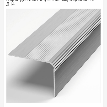
Д14
Полосы из металла
Плинтуса
Профили для стекла и SPC
Обводы для труб
Алюминиевые профили
Крепёж и крепления
Садовая мебель
Оплата
Доставка
Самовывоз
Контакты