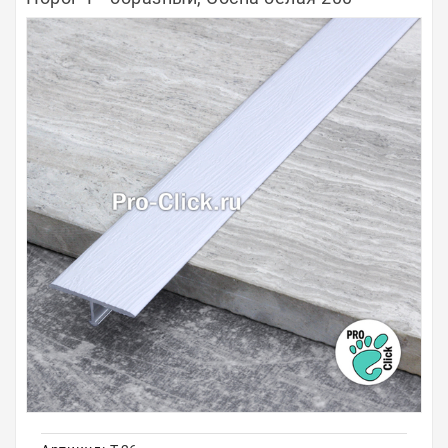
Полосы из металла
Плинтуса
Профили для стекла и SPC
Обводы для труб
Алюминиевые профили
Крепёж и крепления
Садовая мебель
Оплата
Доставка
Самовывоз
Контакты