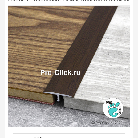
Полосы из металла
Плинтуса
Профили для стекла и SPC
Обводы для труб
Алюминиевые профили
Крепёж и крепления
Садовая мебель
Оплата
Доставка
Самовывоз
Контакты