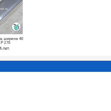
а, ширина 40
ЕР 270
б./шт.