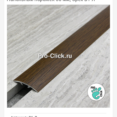
Полосы из металла
Плинтуса
Профили для стекла и SPC
Обводы для труб
Алюминиевые профили
Крепёж и крепления
Садовая мебель
Оплата
Доставка
Самовывоз
Контакты