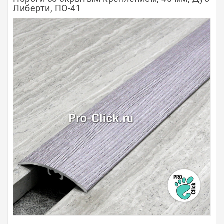
Либерти, ПО-41
Полосы из металла
Плинтуса
Профили для стекла и SPC
Обводы для труб
Алюминиевые профили
Крепёж и крепления
Садовая мебель
Оплата
Доставка
Самовывоз
Контакты