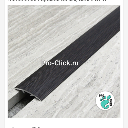
Полосы из металла
Плинтуса
Профили для стекла и SPC
Обводы для труб
Алюминиевые профили
Крепёж и крепления
Садовая мебель
Оплата
Доставка
Самовывоз
Контакты