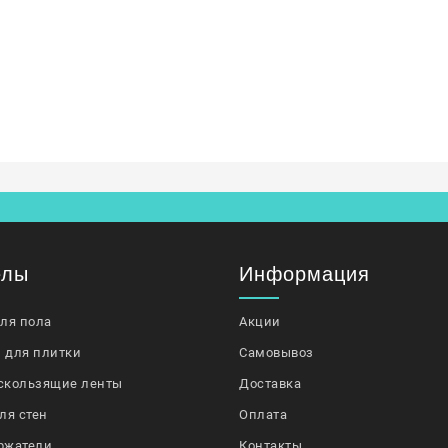
елы
Информация
для пола
Акции
 для плитки
Самовывоз
скользящие ленты
Доставка
ля стен
Оплата
ржатели
Контакты