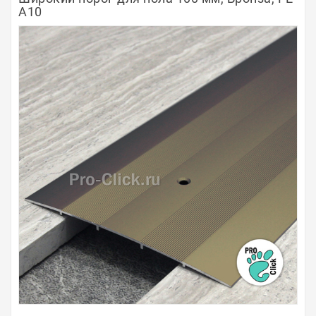
А10
Полосы из металла
Плинтуса
Профили для стекла и SPC
Обводы для труб
Алюминиевые профили
Крепёж и крепления
Садовая мебель
Оплата
Доставка
Самовывоз
Контакты