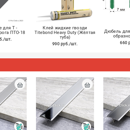
 для Т -
Клей жидкие гвозди
Дюбель для 
рога ПТО-18
Titebond Heavy Duty (Жёлтая
образно
туба)
б./шт.
660 
990 руб./шт.