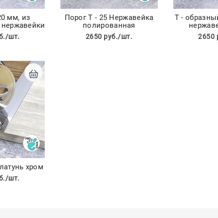
20 мм, из
Порог Т - 25 Нержавейка
Т - образны
 нержавейки
полированная
нержаве
б./шт.
2650 руб./шт.
2650 
 латунь хром
б./шт.