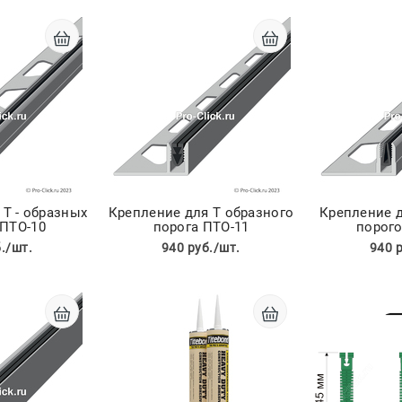
 Т - образных
Крепление для Т образного
Крепление д
 ПТО-10
порога ПТО-11
порого
./шт.
940 руб./шт.
940 