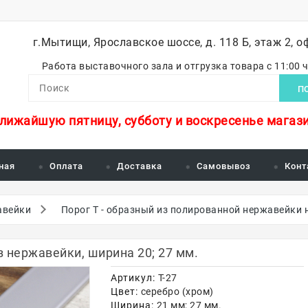
г.Мытищи, Ярославское шоссе, д. 118 Б, этаж 2, о
Работа выставочного зала и отгрузка товара с 11:00 
П
ближайшую пятницу, субботу и воскресенье магази
ная
Оплата
Доставка
Самовывоз
Конт
авейки
Порог Т - образный из полированной нержавейки
з нержавейки, ширина 20; 27 мм.
Артикул:
Т-27
Цвет:
серебро (хром)
Ширина:
21 мм; 27 мм.