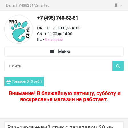
E-mail:
7408281@mail.ru
+7 (495) 740-82-81
Пн. - Пт. - с 10:00 до 18:00
Сб. - с 11:00 до 14:00
Вс. -
Выходной
Каталог
Пороги для пола
Товаров 0 (0 руб.)
Профили для плитки
Внимание!
В ближайшую пятницу, субботу и
воскресенье магазин не работает.
Защитные уголки
Противоскользящие ленты
Ковродержатели
Разноуровневый стык с перепадом 20 мм,