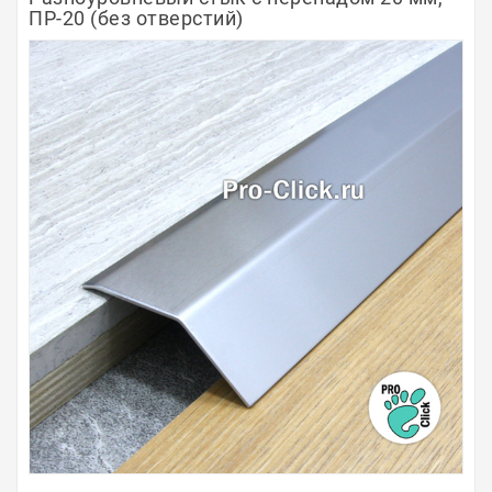
ПР-20 (без отверстий)
Полосы из металла
Плинтуса
Профили для стекла и SPC
Обводы для труб
Алюминиевые профили
Крепёж и крепления
Садовая мебель
Оплата
Доставка
Самовывоз
Контакты