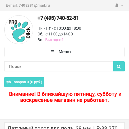
E-mail:
7408281@mail.ru
+7 (495) 740-82-81
Пн. - Пт. - с 10:00 до 18:00
Сб. - с 11:00 до 14:00
Вс. -
Выходной
Каталог
Пороги для пола
Товаров 0 (0 руб.)
Профили для плитки
Внимание!
В ближайшую пятницу, субботу и
воскресенье магазин не работает.
Защитные уголки
Противоскользящие ленты
Ковродержатели
Латунный порог для пола, 38 мм, LP-38 270