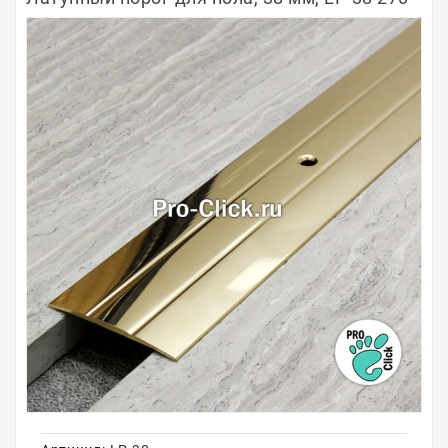
Полосы из металла
Плинтуса
Профили для стекла и SPC
Обводы для труб
Алюминиевые профили
Крепёж и крепления
Садовая мебель
Оплата
Доставка
Самовывоз
Контакты