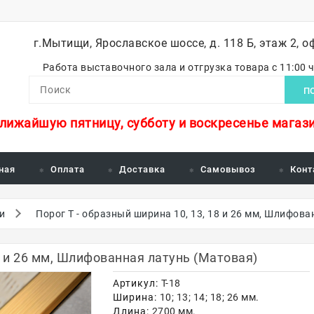
г.Мытищи, Ярославское шоссе, д. 118 Б, этаж 2, о
Работа выставочного зала и отгрузка товара с 11:00 
П
ближайшую пятницу, субботу и воскресенье магази
ная
Оплата
Доставка
Самовывоз
Конт
и
Порог Т - образный ширина 10, 13, 18 и 26 мм, Шлифов
18 и 26 мм, Шлифованная латунь (Матовая)
Артикул:
Т-18
Ширина:
10; 13; 14; 18; 26 мм.
Длина:
2700 мм.