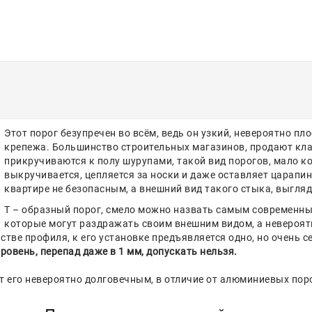
Этот порог безупречен во всём, ведь он узкий, невероятно пл
крепежа. Большинство строительных магазинов, продают кла
прикручиваются к полу шурупами, такой вид порогов, мало ко
выкручивается, цепляется за носки и даже оставляет царапин
квартире не безопасным, а внешний вид такого стыка, выгляд
Т – образный порог, смело можно назвать самым современным
которые могут раздражать своим внешним видом, а невероятн
тве профиля, к его установке предъявляется одно, но очень с
ровень, перепад даже в 1 мм, допускать нельзя.
т его невероятно долговечным, в отличие от алюминиевых поро