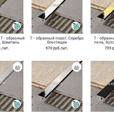
Т - образный
Т - образный порог, Серебро
Т - образн
м, Шампань
блестящее
пола, Зол
./шт.
670 руб./шт.
735 