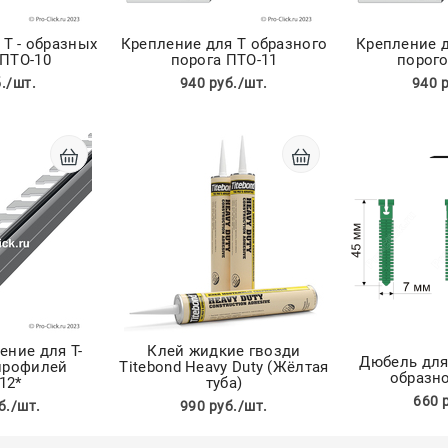
 Т - образных
Крепление для Т образного
Крепление д
 ПТО-10
порога ПТО-11
порого
./шт.
940 руб./шт.
940 
ение для Т-
Клей жидкие гвозди
Дюбель для 
профилей
Titebond Heavy Duty (Жёлтая
образно
12*
туба)
660 
б./шт.
990 руб./шт.