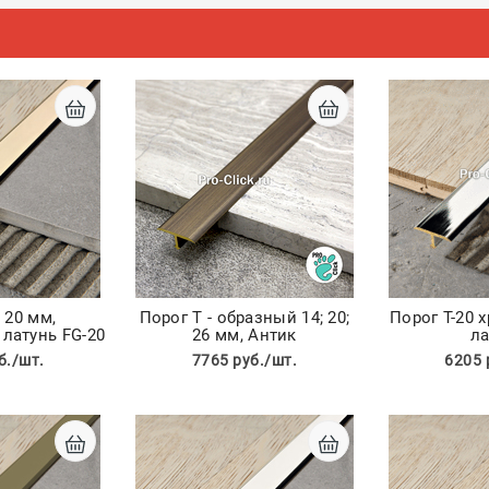
 20 мм,
Порог Т - образный 14; 20;
Порог Т-20 
латунь FG-20
26 мм, Антик
ла
б./шт.
7765 руб./шт.
6205 