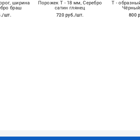
порог, ширина
Порожек Т - 18 мм, Серебро
Т - образны
ебро браш
сатин глянец
Чёрный
./шт.
720 руб./шт.
800 