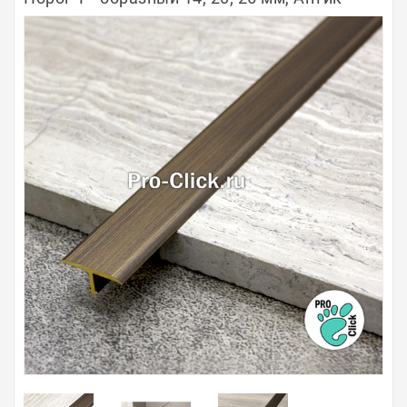
Полосы из металла
Плинтуса
Профили для стекла и SPC
Обводы для труб
Алюминиевые профили
Крепёж и крепления
Садовая мебель
Оплата
Доставка
Самовывоз
Контакты