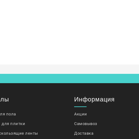
елы
Информация
для пола
Акции
 для плитки
Самовывоз
скользящие ленты
Доставка