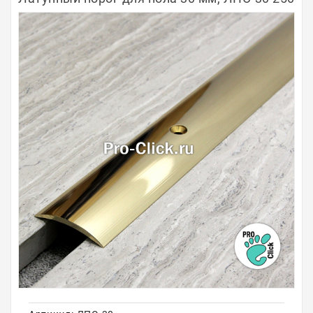
Полосы из металла
Плинтуса
Профили для стекла и SPC
Обводы для труб
Алюминиевые профили
Крепёж и крепления
Садовая мебель
Оплата
Доставка
Самовывоз
Контакты