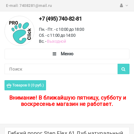
E-mail:
7408281@mail.ru
+7 (495) 740-82-81
Пн. - Пт. - с 10:00 до 18:00
Сб. - с 11:00 до 14:00
Вс. -
Выходной
Каталог
Пороги для пола
Товаров 0 (0 руб.)
Профили для плитки
Внимание!
В ближайшую пятницу, субботу и
воскресенье магазин не работает.
Защитные уголки
Противоскользящие ленты
Ковродержатели
Гибкий порог Step Flex 61 Дуб натуральный