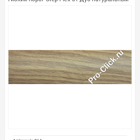
Полосы из металла
Плинтуса
Профили для стекла и SPC
Обводы для труб
Алюминиевые профили
Крепёж и крепления
Садовая мебель
Оплата
Доставка
Самовывоз
Контакты