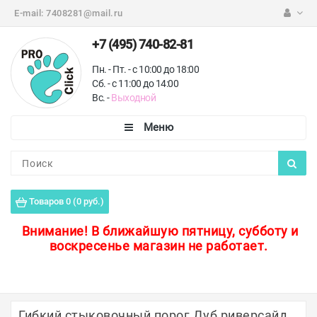
E-mail:
7408281@mail.ru
+7 (495) 740-82-81
Пн. - Пт. - с 10:00 до 18:00
Сб. - с 11:00 до 14:00
Вс. -
Выходной
Каталог
Пороги для пола
Товаров 0 (0 руб.)
Профили для плитки
Внимание!
В ближайшую пятницу, субботу и
воскресенье магазин не работает.
Защитные уголки
Противоскользящие ленты
Ковродержатели
Гибкий стыковочный порог Дуб риверсайд