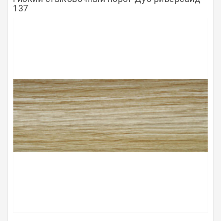
137
Полосы из металла
Плинтуса
Профили для стекла и SPC
Обводы для труб
Алюминиевые профили
Крепёж и крепления
Садовая мебель
Оплата
Доставка
Самовывоз
Контакты